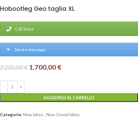
Hobootleg Geo taglia XL
Call Store
Send a message
1.700,00
€
2.200,00
€
AGGIUNGI AL CARRELLO
Categorie:
New bikes
,
New Gravel bikes